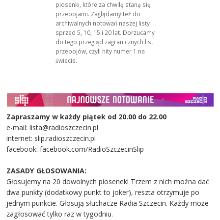
piosenki, które za chwilę staną się
przebojami. Zaglądamy też do
archiwalnych notowań naszej listy
sprzed 5, 10, 15 i 20 lat. Dorzucamy
do tego przegląd zagranicznych list
przebojów, czyli hity numer 1 na
świecie.
Zapraszamy w każdy piątek od 20.00 do 22.00
e-mail: lista@radioszczecin.pl
internet: slip.radioszczecin.pl
facebook: facebook.com/RadioSzczecinSlip
ZASADY GŁOSOWANIA:
Głosujemy na 20 dowolnych piosenek! Trzem z nich można dać
dwa punkty (dodatkowy punkt to joker), reszta otrzymuje po
jednym punkcie. Głosują słuchacze Radia Szczecin. Każdy może
zagłosować tylko raz w tygodniu.