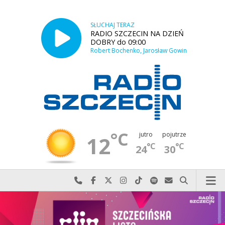
SŁUCHAJ TERAZ
RADIO SZCZECIN NA DZIEŃ
DOBRY do 09:00
Robert Bochenko, Jarosław Gowin
°C
jutro
pojutrze
12
°C
°C
24
30
Najlepiej po prostu do nas zadzwoń
Odwiedź nas na Facebook-u
Odwiedź nas na X
Odwiedź nas na Instagram-ie
Odwiedź nas na TikTok-u
Szukaj nas na Spotify
Wyślij do nas w
Szukaj