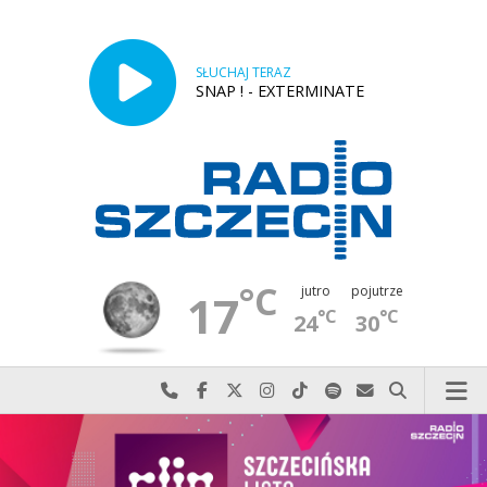
SŁUCHAJ TERAZ
SNAP ! - EXTERMINATE
°C
jutro
pojutrze
17
°C
°C
24
30
Najlepiej po prostu do nas zadzwoń
Odwiedź nas na Facebook-u
Odwiedź nas na X
Odwiedź nas na Instagram-ie
Odwiedź nas na TikTok-u
Szukaj nas na Spotify
Wyślij do nas w
Szukaj