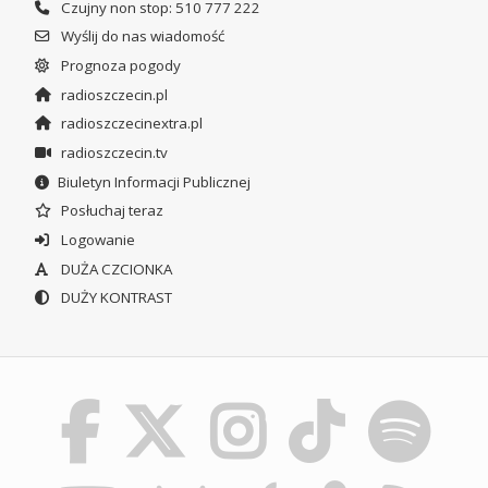
Czujny non stop: 510 777 222
Wyślij do nas wiadomość
Prognoza pogody
radioszczecin.pl
radioszczecinextra.pl
radioszczecin.tv
Biuletyn Informacji Publicznej
Posłuchaj teraz
Logowanie
DUŻA CZCIONKA
DUŻY KONTRAST