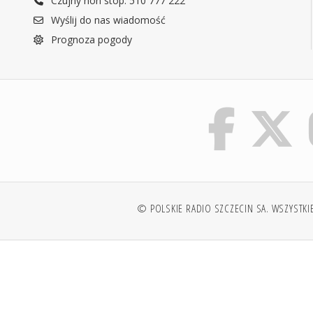
Czujny non stop: 510 777 222
Wyślij do nas wiadomość
Prognoza pogody
© POLSKIE RADIO SZCZECIN SA. WSZYSTKI