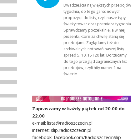
Dwadzieścia największych przebojów
tygodnia, do tego garść nowych
propozycji do listy, czyli nasze typy,
świeży towar oraz premiera tygodnia!
Sprawdzamy poczekalnię, a w niej
piosenki, które za chwilę staną się
przebojami. Zaglądamy też do
archiwalnych notowań naszej listy
sprzed 5, 10, 15 i 20 lat. Dorzucamy
do tego przegląd zagranicznych list
przebojów, czyli hity numer 1 na
świecie.
Zapraszamy w każdy piątek od 20.00 do
22.00
e-mail: lista@radioszczecin.pl
internet: slip.radioszczecin.pl
facebook: facebook.com/RadioSzczecinSlip