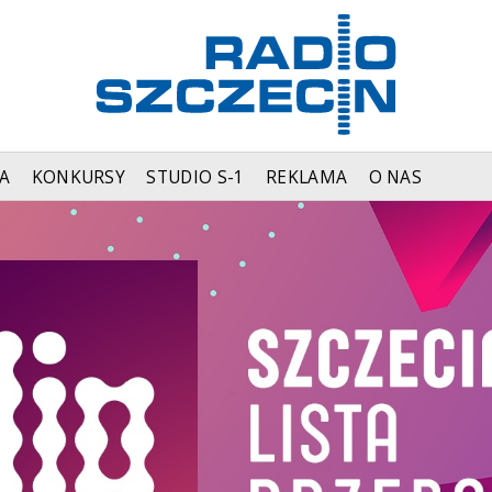
A
KONKURSY
STUDIO S-1
REKLAMA
O NAS