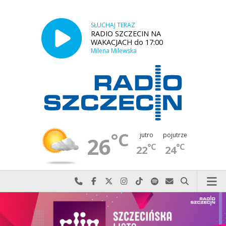
SŁUCHAJ TERAZ
RADIO SZCZECIN NA
WAKACJACH do 17:00
Milena Milewska
°C
jutro
pojutrze
26
°C
°C
22
24
Najlepiej po prostu do nas zadzwoń
Odwiedź nas na Facebook-u
Odwiedź nas na X
Odwiedź nas na Instagram-ie
Odwiedź nas na TikTok-u
Szukaj nas na Spotify
Wyślij do nas w
Szukaj