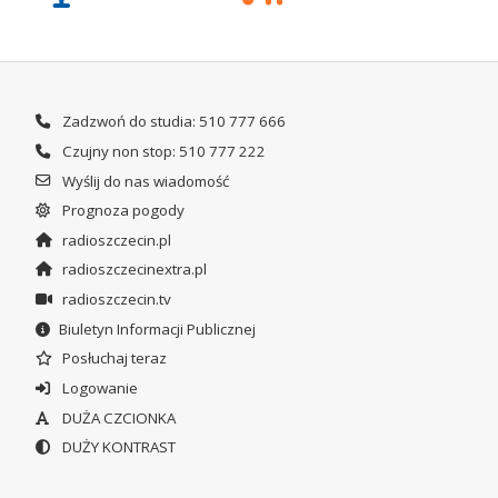
Zadzwoń do studia: 510 777 666
Czujny non stop: 510 777 222
Wyślij do nas wiadomość
Prognoza pogody
radioszczecin.pl
radioszczecinextra.pl
radioszczecin.tv
Biuletyn Informacji Publicznej
Posłuchaj teraz
Logowanie
DUŻA CZCIONKA
DUŻY KONTRAST