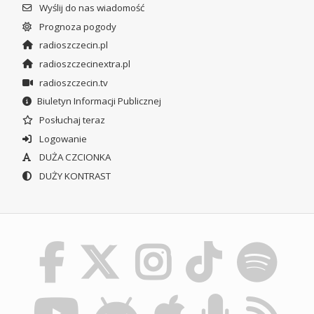
Wyślij do nas wiadomość
Prognoza pogody
radioszczecin.pl
radioszczecinextra.pl
radioszczecin.tv
Biuletyn Informacji Publicznej
Posłuchaj teraz
Logowanie
DUŻA CZCIONKA
DUŻY KONTRAST