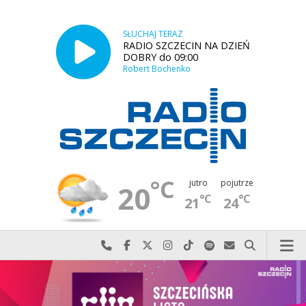
SŁUCHAJ TERAZ
RADIO SZCZECIN NA DZIEŃ
DOBRY do 09:00
Robert Bochenko
°C
jutro
pojutrze
20
°C
°C
21
24
Najlepiej po prostu do nas zadzwoń
Odwiedź nas na Facebook-u
Odwiedź nas na X
Odwiedź nas na Instagram-ie
Odwiedź nas na TikTok-u
Szukaj nas na Spotify
Wyślij do nas w
Szukaj