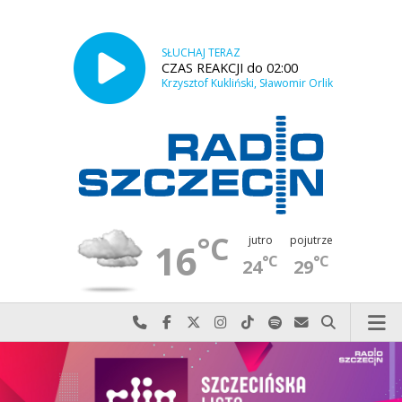
SŁUCHAJ TERAZ
CZAS REAKCJI do 02:00
Krzysztof Kukliński, Sławomir Orlik
°C
jutro
pojutrze
16
°C
°C
24
29
Najlepiej po prostu do nas zadzwoń
Odwiedź nas na Facebook-u
Odwiedź nas na X
Odwiedź nas na Instagram-ie
Odwiedź nas na TikTok-u
Szukaj nas na Spotify
Wyślij do nas w
Szukaj