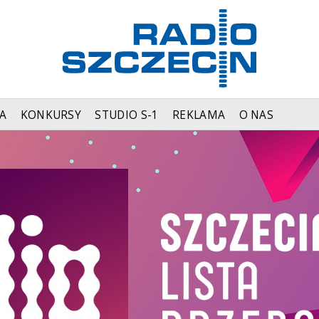
A
KONKURSY
STUDIO S-1
REKLAMA
O NAS