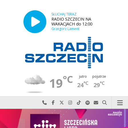
SŁUCHAJ TERAZ
RADIO SZCZECIN NA
WAKACJACH do 12:00
Grzegorz Lament
°C
jutro
pojutrze
19
°C
°C
24
29
Najlepiej po prostu do nas zadzwoń
Odwiedź nas na Facebook-u
Odwiedź nas na X
Odwiedź nas na Instagram-ie
Odwiedź nas na TikTok-u
Szukaj nas na Spotify
Wyślij do nas w
Szukaj