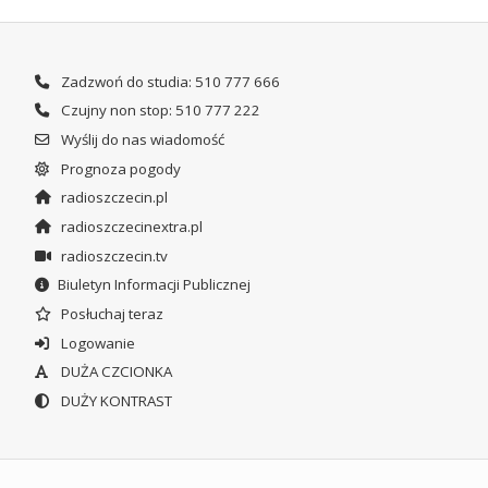
Zadzwoń do studia: 510 777 666
Czujny non stop: 510 777 222
Wyślij do nas wiadomość
Prognoza pogody
radioszczecin.pl
radioszczecinextra.pl
radioszczecin.tv
Biuletyn Informacji Publicznej
Posłuchaj teraz
Logowanie
DUŻA CZCIONKA
DUŻY KONTRAST