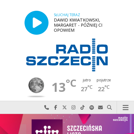
SŁUCHAJ TERAZ
DAWID KWIATKOWSKI,
MARGARET - PÓŹNIEJ CI
OPOWIEM
°C
jutro
pojutrze
13
°C
°C
27
22
Najlepiej po prostu do nas zadzwoń
Odwiedź nas na Facebook-u
Odwiedź nas na X
Odwiedź nas na Instagram-ie
Odwiedź nas na TikTok-u
Szukaj nas na Spotify
Wyślij do nas w
Szukaj