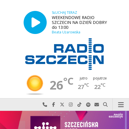
SŁUCHAJ TERAZ
WEEKENDOWE RADIO
SZCZECIN NA DZIEŃ DOBRY
do 13:00
Beata Użarowska
°C
jutro
pojutrze
26
°C
°C
27
22
Najlepiej po prostu do nas zadzwoń
Odwiedź nas na Facebook-u
Odwiedź nas na X
Odwiedź nas na Instagram-ie
Odwiedź nas na TikTok-u
Szukaj nas na Spotify
Wyślij do nas w
Szukaj