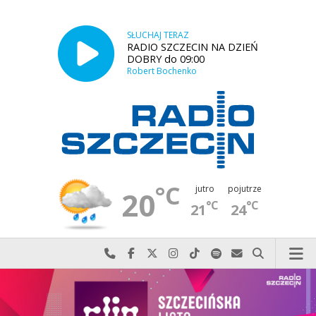
SŁUCHAJ TERAZ
RADIO SZCZECIN NA DZIEŃ
DOBRY do 09:00
Robert Bochenko
°C
jutro
pojutrze
20
°C
°C
21
24
Najlepiej po prostu do nas zadzwoń
Odwiedź nas na Facebook-u
Odwiedź nas na X
Odwiedź nas na Instagram-ie
Odwiedź nas na TikTok-u
Szukaj nas na Spotify
Wyślij do nas w
Szukaj