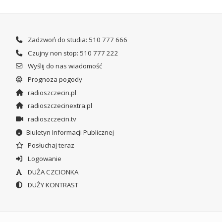
Zadzwoń do studia: 510 777 666
Czujny non stop: 510 777 222
Wyślij do nas wiadomość
Prognoza pogody
radioszczecin.pl
radioszczecinextra.pl
radioszczecin.tv
Biuletyn Informacji Publicznej
Posłuchaj teraz
Logowanie
DUŻA CZCIONKA
DUŻY KONTRAST