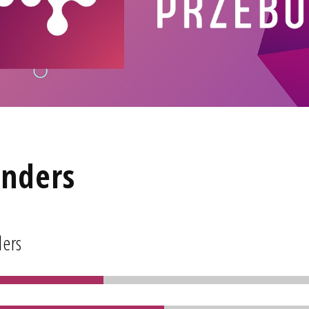
anders
ders