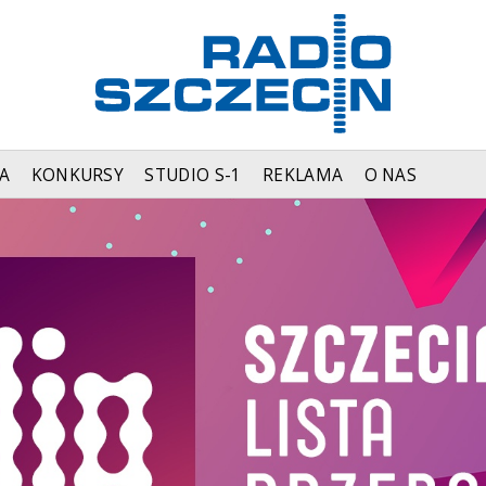
A
KONKURSY
STUDIO S-1
REKLAMA
O NAS