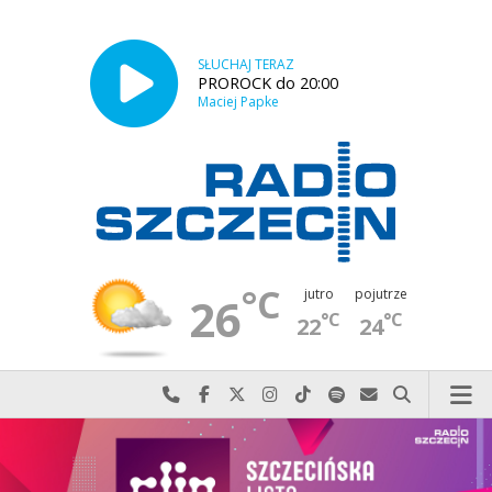
SŁUCHAJ TERAZ
PROROCK do 20:00
Maciej Papke
°C
jutro
pojutrze
26
°C
°C
22
24
Najlepiej po prostu do nas zadzwoń
Odwiedź nas na Facebook-u
Odwiedź nas na X
Odwiedź nas na Instagram-ie
Odwiedź nas na TikTok-u
Szukaj nas na Spotify
Wyślij do nas w
Szukaj