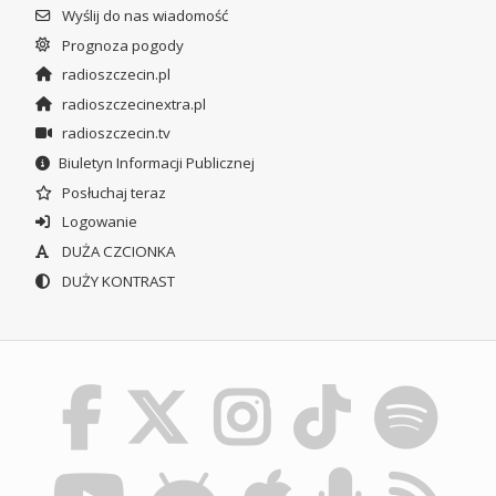
Wyślij do nas wiadomość
Prognoza pogody
radioszczecin.pl
radioszczecinextra.pl
radioszczecin.tv
Biuletyn Informacji Publicznej
Posłuchaj teraz
Logowanie
DUŻA CZCIONKA
DUŻY KONTRAST