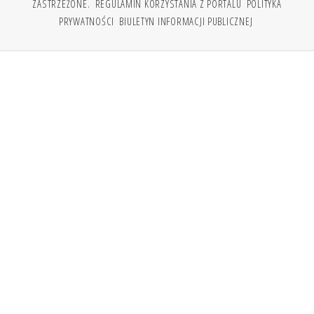
ZASTRZEŻONE.
REGULAMIN KORZYSTANIA Z PORTALU
POLITYKA
PRYWATNOŚCI
BIULETYN INFORMACJI PUBLICZNEJ