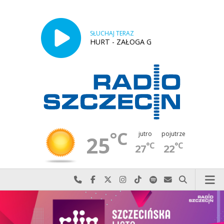
SŁUCHAJ TERAZ
HURT - ZAŁOGA G
°C
jutro
pojutrze
25
°C
°C
27
22
Najlepiej po prostu do nas zadzwoń
Odwiedź nas na Facebook-u
Odwiedź nas na X
Odwiedź nas na Instagram-ie
Odwiedź nas na TikTok-u
Szukaj nas na Spotify
Wyślij do nas w
Szukaj