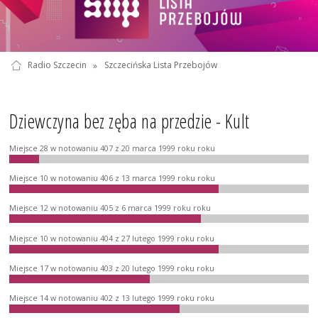
Radio Szczecin
»
Szczecińska Lista Przebojów
Dziewczyna bez zęba na przedzie - Kult
Miejsce 28 w notowaniu 407 z 20 marca 1999 roku roku
Miejsce 10 w notowaniu 406 z 13 marca 1999 roku roku
Miejsce 12 w notowaniu 405 z 6 marca 1999 roku roku
Miejsce 10 w notowaniu 404 z 27 lutego 1999 roku roku
Miejsce 17 w notowaniu 403 z 20 lutego 1999 roku roku
Miejsce 14 w notowaniu 402 z 13 lutego 1999 roku roku