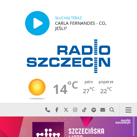
SŁUCHAJ TERAZ
CARLA FERNANDES - CO,
JEŚLI?
°C
jutro
pojutrze
14
°C
°C
27
22
Najlepiej po prostu do nas zadzwoń
Odwiedź nas na Facebook-u
Odwiedź nas na X
Odwiedź nas na Instagram-ie
Odwiedź nas na TikTok-u
Szukaj nas na Spotify
Wyślij do nas w
Szukaj