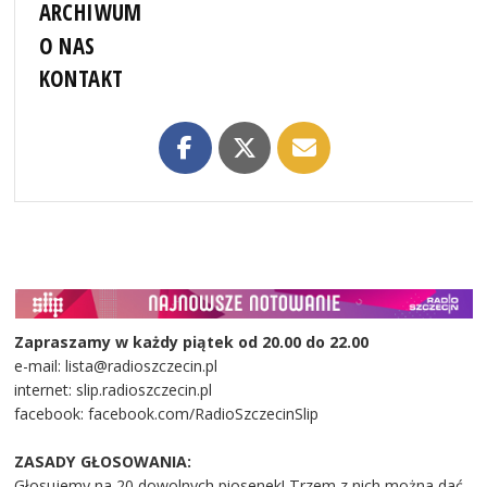
ARCHIWUM
O NAS
KONTAKT
Zapraszamy w każdy piątek od 20.00 do 22.00
e-mail: lista@radioszczecin.pl
internet: slip.radioszczecin.pl
facebook: facebook.com/RadioSzczecinSlip
ZASADY GŁOSOWANIA:
Głosujemy na 20 dowolnych piosenek! Trzem z nich można dać