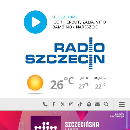
SŁUCHAJ TERAZ
IGOR HERBUT, ZALIA, VITO
BAMBINO - NARESZCIE
°C
jutro
pojutrze
26
°C
°C
27
22
Najlepiej po prostu do nas zadzwoń
Odwiedź nas na Facebook-u
Odwiedź nas na X
Odwiedź nas na Instagram-ie
Odwiedź nas na TikTok-u
Szukaj nas na Spotify
Wyślij do nas w
Szukaj