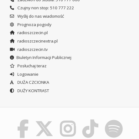
Czujny non stop: 510 777 222
Wyślij do nas wiadomość
Prognoza pogody
radioszczecin.pl
radioszczecinextra.pl
radioszczecin.tv
Biuletyn Informacji Publicznej
Posłuchaj teraz
Logowanie
DUŻA CZCIONKA
DUŻY KONTRAST