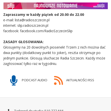
Zapraszamy w każdy piątek od 20.00 do 22.00
e-mail: lista@radioszczecin.pl
internet: slip.radioszczecin.pl
facebook: facebook.com/RadioSzczecinSlip
ZASADY GŁOSOWANIA:
Głosujemy na 20 dowolnych piosenek! Trzem z nich można dać
dwa punkty (dodatkowy punkt to joker), reszta otrzymuje po
jednym punkcie. Głosują słuchacze Radia Szczecin. Każdy może
zagłosować tylko raz w tygodniu.
PODCAST AUDIO
AKTUALNOŚCI RSS
Zadzwoń do studia: 510 777 666