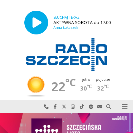
SŁUCHAJ TERAZ
AKTYWNA SOBOTA do 17:00
Anna Łukaszek
°C
jutro
pojutrze
22
°C
°C
30
32
Najlepiej po prostu do nas zadzwoń
Odwiedź nas na Facebook-u
Odwiedź nas na X
Odwiedź nas na Instagram-ie
Odwiedź nas na TikTok-u
Szukaj nas na Spotify
Wyślij do nas w
Szukaj