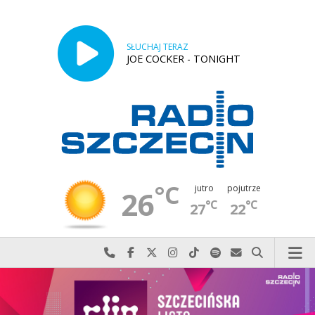
SŁUCHAJ TERAZ
JOE COCKER - TONIGHT
°C
jutro
pojutrze
26
°C
°C
27
22
Najlepiej po prostu do nas zadzwoń
Odwiedź nas na Facebook-u
Odwiedź nas na X
Odwiedź nas na Instagram-ie
Odwiedź nas na TikTok-u
Szukaj nas na Spotify
Wyślij do nas w
Szukaj