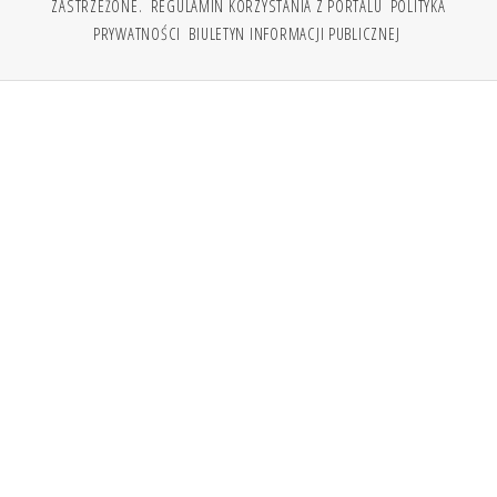
ZASTRZEŻONE.
REGULAMIN KORZYSTANIA Z PORTALU
POLITYKA
PRYWATNOŚCI
BIULETYN INFORMACJI PUBLICZNEJ