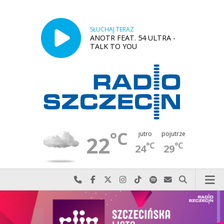
SŁUCHAJ TERAZ
ANOTR FEAT. 54 ULTRA -
TALK TO YOU
°C
jutro
pojutrze
22
°C
°C
24
29
Najlepiej po prostu do nas zadzwoń
Odwiedź nas na Facebook-u
Odwiedź nas na X
Odwiedź nas na Instagram-ie
Odwiedź nas na TikTok-u
Szukaj nas na Spotify
Wyślij do nas w
Szukaj