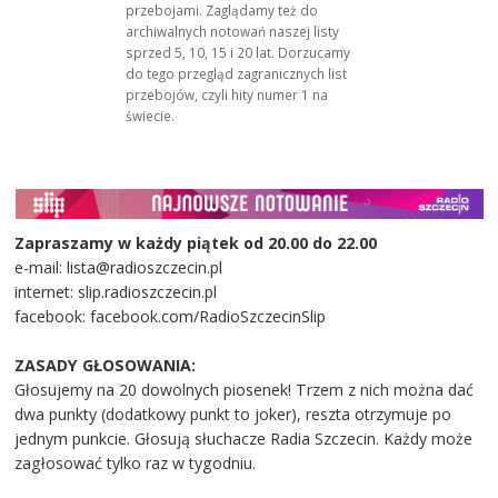
przebojami. Zaglądamy też do
archiwalnych notowań naszej listy
sprzed 5, 10, 15 i 20 lat. Dorzucamy
do tego przegląd zagranicznych list
przebojów, czyli hity numer 1 na
świecie.
Zapraszamy w każdy piątek od 20.00 do 22.00
e-mail: lista@radioszczecin.pl
internet: slip.radioszczecin.pl
facebook: facebook.com/RadioSzczecinSlip
ZASADY GŁOSOWANIA:
Głosujemy na 20 dowolnych piosenek! Trzem z nich można dać
dwa punkty (dodatkowy punkt to joker), reszta otrzymuje po
jednym punkcie. Głosują słuchacze Radia Szczecin. Każdy może
zagłosować tylko raz w tygodniu.