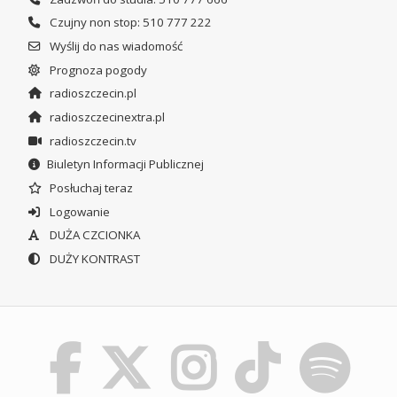
Czujny non stop: 510 777 222
Wyślij do nas wiadomość
Prognoza pogody
radioszczecin.pl
radioszczecinextra.pl
radioszczecin.tv
Biuletyn Informacji Publicznej
Posłuchaj teraz
Logowanie
DUŻA CZCIONKA
DUŻY KONTRAST