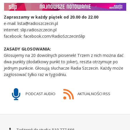
Zapraszamy w każdy piątek od 20.00 do 22.00
e-mail: lista@radioszczecin.pl
internet: slip.radioszczecin.pl
facebook: facebook.com/RadioSzczecinSlip
ZASADY GŁOSOWANIA:
Głosujemy na 20 dowolnych piosenek! Trzem z nich można dać
dwa punkty (dodatkowy punkt to joker), reszta otrzymuje po
jednym punkcie. Głosują słuchacze Radia Szczecin. Każdy może
zagłosować tylko raz w tygodniu.
PODCAST AUDIO
AKTUALNOŚCI RSS
Zadzwoń do studia: 510 777 666