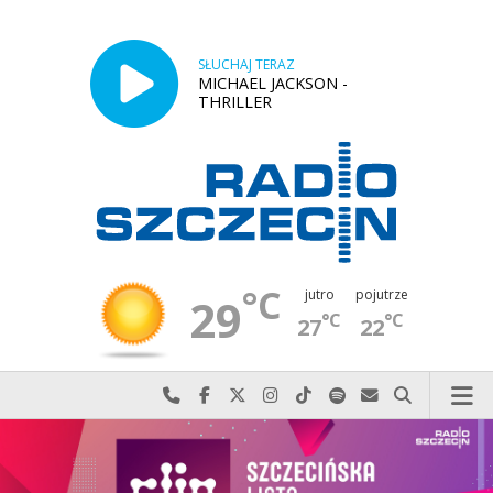
SŁUCHAJ TERAZ
MICHAEL JACKSON -
THRILLER
°C
jutro
pojutrze
29
°C
°C
27
22
Najlepiej po prostu do nas zadzwoń
Odwiedź nas na Facebook-u
Odwiedź nas na X
Odwiedź nas na Instagram-ie
Odwiedź nas na TikTok-u
Szukaj nas na Spotify
Wyślij do nas w
Szukaj