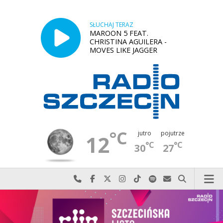
SŁUCHAJ TERAZ
MAROON 5 FEAT.
CHRISTINA AGUILERA -
MOVES LIKE JAGGER
°C
jutro
pojutrze
12
°C
°C
30
27
Najlepiej po prostu do nas zadzwoń
Odwiedź nas na Facebook-u
Odwiedź nas na X
Odwiedź nas na Instagram-ie
Odwiedź nas na TikTok-u
Szukaj nas na Spotify
Wyślij do nas w
Szukaj