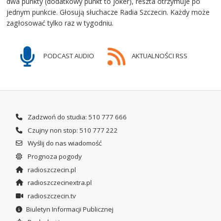
dwa punkty (dodatkowy punkt to joker), reszta otrzymuje po
jednym punkcie. Głosują słuchacze Radia Szczecin. Każdy może
zagłosować tylko raz w tygodniu.
PODCAST AUDIO
AKTUALNOŚCI RSS
Zadzwoń do studia: 510 777 666
Czujny non stop: 510 777 222
Wyślij do nas wiadomość
Prognoza pogody
radioszczecin.pl
radioszczecinextra.pl
radioszczecin.tv
Biuletyn Informacji Publicznej