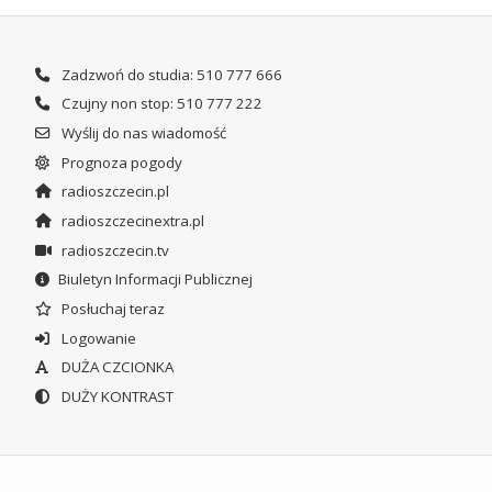
Zadzwoń do studia: 510 777 666
Czujny non stop: 510 777 222
Wyślij do nas wiadomość
Prognoza pogody
radioszczecin.pl
radioszczecinextra.pl
radioszczecin.tv
Biuletyn Informacji Publicznej
Posłuchaj teraz
Logowanie
DUŻA CZCIONKA
DUŻY KONTRAST