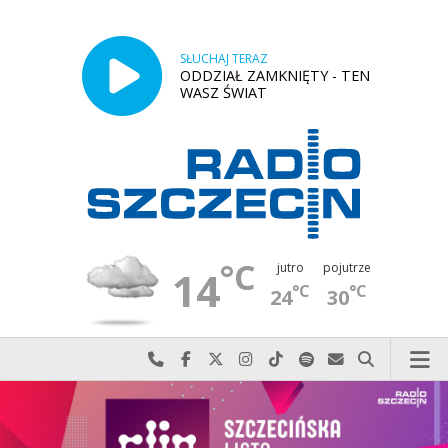
SŁUCHAJ TERAZ
ODDZIAŁ ZAMKNIĘTY - TEN
WASZ ŚWIAT
°C
jutro
pojutrze
14
°C
°C
24
30
Najlepiej po prostu do nas zadzwoń
Odwiedź nas na Facebook-u
Odwiedź nas na X
Odwiedź nas na Instagram-ie
Odwiedź nas na TikTok-u
Szukaj nas na Spotify
Wyślij do nas w
Szukaj