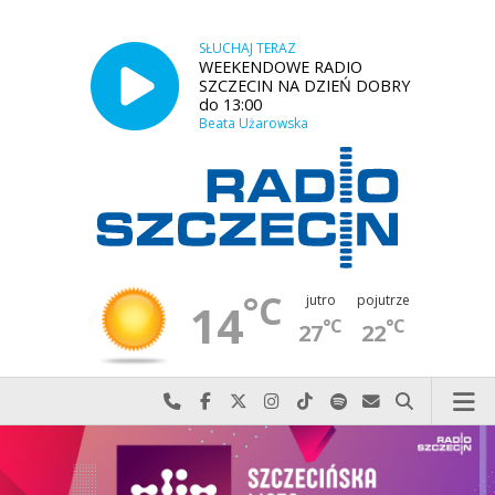
SŁUCHAJ TERAZ
WEEKENDOWE RADIO
SZCZECIN NA DZIEŃ DOBRY
do 13:00
Beata Użarowska
°C
jutro
pojutrze
14
°C
°C
27
22
Najlepiej po prostu do nas zadzwoń
Odwiedź nas na Facebook-u
Odwiedź nas na X
Odwiedź nas na Instagram-ie
Odwiedź nas na TikTok-u
Szukaj nas na Spotify
Wyślij do nas w
Szukaj