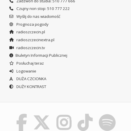
Zadzwoń do studia: 510 777 666
Czujny non stop: 510 777 222
Wyślij do nas wiadomość
Prognoza pogody
radioszczecin.pl
radioszczecinextra.pl
radioszczecin.tv
Biuletyn Informacji Publicznej
Posłuchaj teraz
Logowanie
DUŻA CZCIONKA
DUŻY KONTRAST