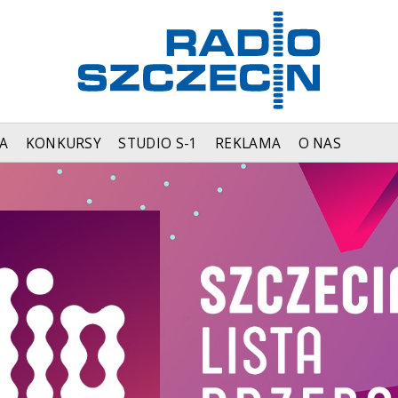
A
KONKURSY
STUDIO S-1
REKLAMA
O NAS