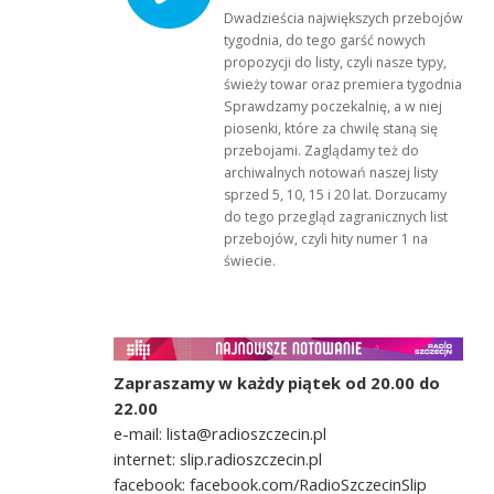
Dwadzieścia największych przebojów
tygodnia, do tego garść nowych
propozycji do listy, czyli nasze typy,
świeży towar oraz premiera tygodnia!
Sprawdzamy poczekalnię, a w niej
piosenki, które za chwilę staną się
przebojami. Zaglądamy też do
archiwalnych notowań naszej listy
sprzed 5, 10, 15 i 20 lat. Dorzucamy
do tego przegląd zagranicznych list
przebojów, czyli hity numer 1 na
świecie.
Zapraszamy w każdy piątek od 20.00 do
22.00
e-mail: lista@radioszczecin.pl
internet: slip.radioszczecin.pl
facebook: facebook.com/RadioSzczecinSlip