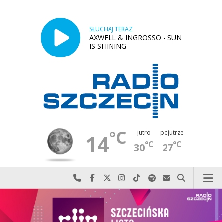
SŁUCHAJ TERAZ
AXWELL & INGROSSO - SUN
IS SHINING
°C
jutro
pojutrze
14
°C
°C
30
27
Najlepiej po prostu do nas zadzwoń
Odwiedź nas na Facebook-u
Odwiedź nas na X
Odwiedź nas na Instagram-ie
Odwiedź nas na TikTok-u
Szukaj nas na Spotify
Wyślij do nas w
Szukaj