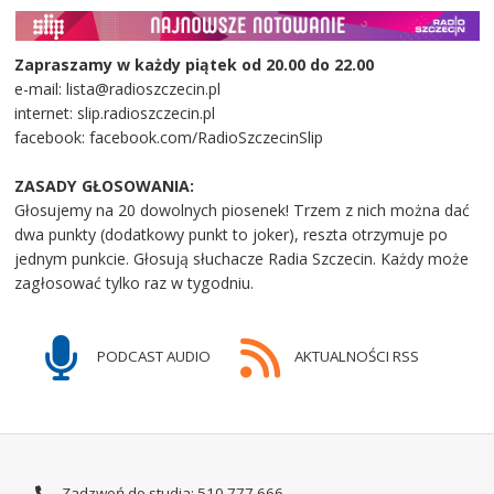
Zapraszamy w każdy piątek od 20.00 do 22.00
e-mail: lista@radioszczecin.pl
internet: slip.radioszczecin.pl
facebook: facebook.com/RadioSzczecinSlip
ZASADY GŁOSOWANIA:
Głosujemy na 20 dowolnych piosenek! Trzem z nich można dać
dwa punkty (dodatkowy punkt to joker), reszta otrzymuje po
jednym punkcie. Głosują słuchacze Radia Szczecin. Każdy może
zagłosować tylko raz w tygodniu.
PODCAST AUDIO
AKTUALNOŚCI RSS
Zadzwoń do studia: 510 777 666