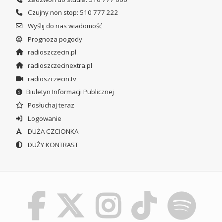
Czujny non stop: 510 777 222
Wyślij do nas wiadomość
Prognoza pogody
radioszczecin.pl
radioszczecinextra.pl
radioszczecin.tv
Biuletyn Informacji Publicznej
Posłuchaj teraz
Logowanie
DUŻA CZCIONKA
DUŻY KONTRAST