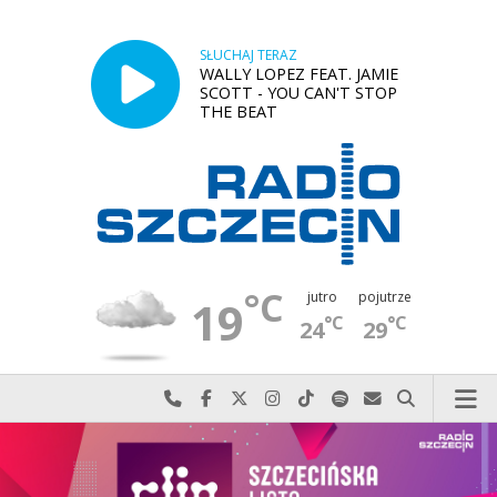
SŁUCHAJ TERAZ
WALLY LOPEZ FEAT. JAMIE
SCOTT - YOU CAN'T STOP
THE BEAT
°C
jutro
pojutrze
19
°C
°C
24
29
Najlepiej po prostu do nas zadzwoń
Odwiedź nas na Facebook-u
Odwiedź nas na X
Odwiedź nas na Instagram-ie
Odwiedź nas na TikTok-u
Szukaj nas na Spotify
Wyślij do nas w
Szukaj