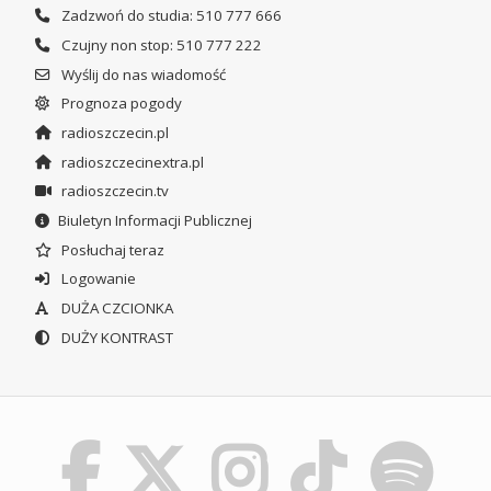
Zadzwoń do studia: 510 777 666
Czujny non stop: 510 777 222
Wyślij do nas wiadomość
Prognoza pogody
radioszczecin.pl
radioszczecinextra.pl
radioszczecin.tv
Biuletyn Informacji Publicznej
Posłuchaj teraz
Logowanie
DUŻA CZCIONKA
DUŻY KONTRAST