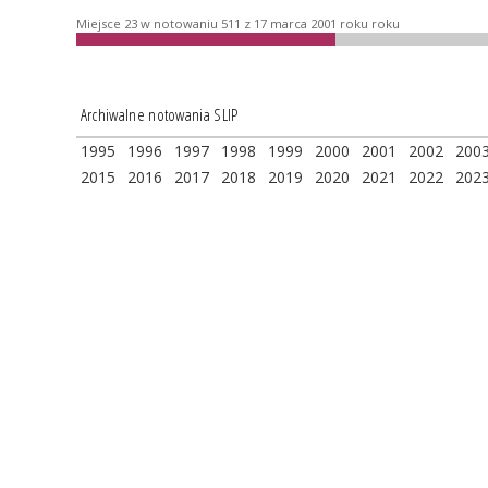
Miejsce 23 w notowaniu 511 z 17 marca 2001 roku roku
Archiwalne notowania SLIP
1995
1996
1997
1998
1999
2000
2001
2002
200
2015
2016
2017
2018
2019
2020
2021
2022
202