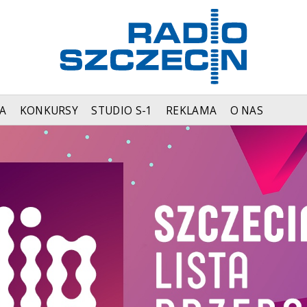
A
KONKURSY
STUDIO S-1
REKLAMA
O NAS