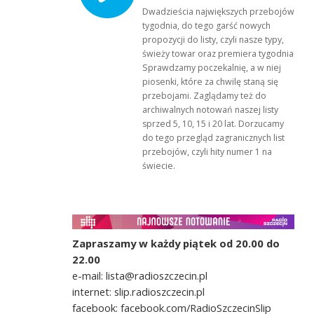
Dwadzieścia największych przebojów
tygodnia, do tego garść nowych
propozycji do listy, czyli nasze typy,
świeży towar oraz premiera tygodnia!
Sprawdzamy poczekalnię, a w niej
piosenki, które za chwilę staną się
przebojami. Zaglądamy też do
archiwalnych notowań naszej listy
sprzed 5, 10, 15 i 20 lat. Dorzucamy
do tego przegląd zagranicznych list
przebojów, czyli hity numer 1 na
świecie.
Zapraszamy w każdy piątek od 20.00 do
22.00
e-mail: lista@radioszczecin.pl
internet: slip.radioszczecin.pl
facebook: facebook.com/RadioSzczecinSlip