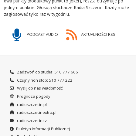
dwa punkty (dodatkowy punkt to joker), reszta otrzymuje po
jednym punkcie. Głosują słuchacze Radia Szczecin. Każdy może
zagłosować tylko raz w tygodniu.
PODCAST AUDIO
AKTUALNOŚCI RSS
Zadzwoń do studia: 510 777 666
Czujny non stop: 510 777 222
Wyślij do nas wiadomość
Prognoza pogody
radioszczecin.pl
radioszczecinextra.pl
radioszczecin.tv
Biuletyn Informacji Publicznej