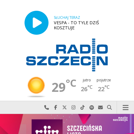
SŁUCHAJ TERAZ
VESPA - TO TYLE DZIŚ
KOSZTUJE
°C
jutro
pojutrze
29
°C
°C
26
22
Najlepiej po prostu do nas zadzwoń
Odwiedź nas na Facebook-u
Odwiedź nas na X
Odwiedź nas na Instagram-ie
Odwiedź nas na TikTok-u
Szukaj nas na Spotify
Wyślij do nas w
Szukaj