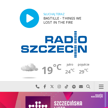
SŁUCHAJ TERAZ
BASTILLE - THINGS WE
LOST IN THE FIRE
°C
jutro
pojutrze
19
°C
°C
24
29
Najlepiej po prostu do nas zadzwoń
Odwiedź nas na Facebook-u
Odwiedź nas na X
Odwiedź nas na Instagram-ie
Odwiedź nas na TikTok-u
Szukaj nas na Spotify
Wyślij do nas w
Szukaj