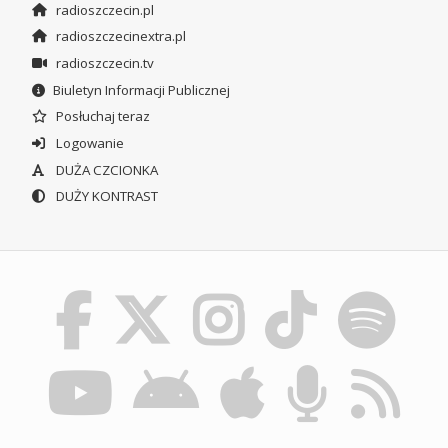
radioszczecin.pl
radioszczecinextra.pl
radioszczecin.tv
Biuletyn Informacji Publicznej
Posłuchaj teraz
Logowanie
DUŻA CZCIONKA
DUŻY KONTRAST