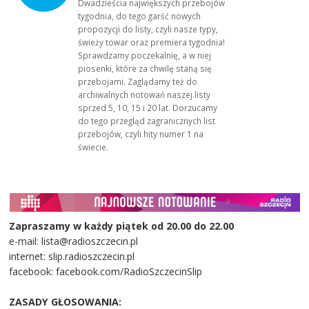
Dwadzieścia największych przebojów
tygodnia, do tego garść nowych
propozycji do listy, czyli nasze typy,
świeży towar oraz premiera tygodnia!
Sprawdzamy poczekalnię, a w niej
piosenki, które za chwilę staną się
przebojami. Zaglądamy też do
archiwalnych notowań naszej listy
sprzed 5, 10, 15 i 20 lat. Dorzucamy
do tego przegląd zagranicznych list
przebojów, czyli hity numer 1 na
świecie.
Zapraszamy w każdy piątek od 20.00 do 22.00
e-mail: lista@radioszczecin.pl
internet: slip.radioszczecin.pl
facebook: facebook.com/RadioSzczecinSlip
ZASADY GŁOSOWANIA: