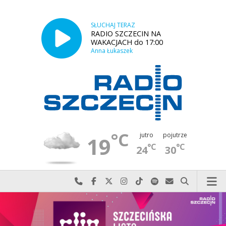
SŁUCHAJ TERAZ
RADIO SZCZECIN NA
WAKACJACH do 17:00
Anna Łukaszek
°C
jutro
pojutrze
19
°C
°C
24
30
Najlepiej po prostu do nas zadzwoń
Odwiedź nas na Facebook-u
Odwiedź nas na X
Odwiedź nas na Instagram-ie
Odwiedź nas na TikTok-u
Szukaj nas na Spotify
Wyślij do nas w
Szukaj