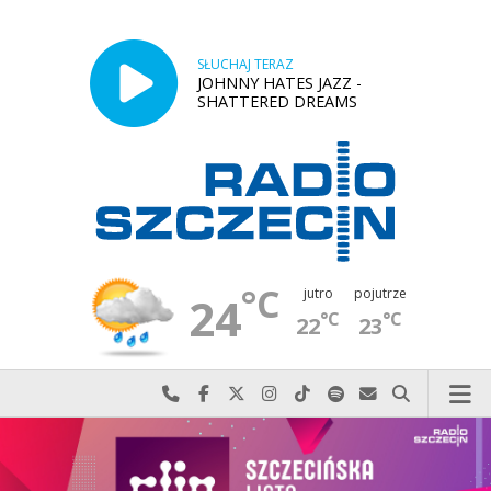
SŁUCHAJ TERAZ
JOHNNY HATES JAZZ -
SHATTERED DREAMS
°C
jutro
pojutrze
24
°C
°C
22
23
Najlepiej po prostu do nas zadzwoń
Odwiedź nas na Facebook-u
Odwiedź nas na X
Odwiedź nas na Instagram-ie
Odwiedź nas na TikTok-u
Szukaj nas na Spotify
Wyślij do nas w
Szukaj