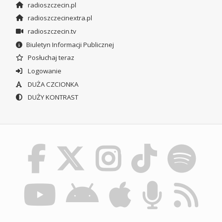
radioszczecin.pl
radioszczecinextra.pl
radioszczecin.tv
Biuletyn Informacji Publicznej
Posłuchaj teraz
Logowanie
DUŻA CZCIONKA
DUŻY KONTRAST