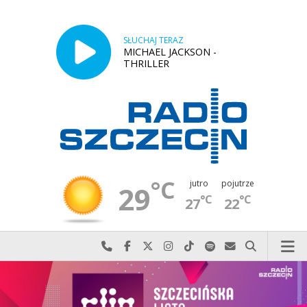
SŁUCHAJ TERAZ
MICHAEL JACKSON -
THRILLER
°C
jutro
pojutrze
29
°C
°C
27
22
Najlepiej po prostu do nas zadzwoń
Odwiedź nas na Facebook-u
Odwiedź nas na X
Odwiedź nas na Instagram-ie
Odwiedź nas na TikTok-u
Szukaj nas na Spotify
Wyślij do nas w
Szukaj