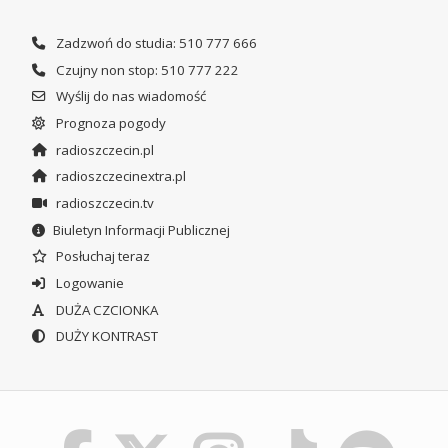
Zadzwoń do studia: 510 777 666
Czujny non stop: 510 777 222
Wyślij do nas wiadomość
Prognoza pogody
radioszczecin.pl
radioszczecinextra.pl
radioszczecin.tv
Biuletyn Informacji Publicznej
Posłuchaj teraz
Logowanie
DUŻA CZCIONKA
DUŻY KONTRAST