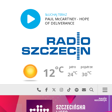
SŁUCHAJ TERAZ
PAUL McCARTNEY - HOPE
OF DELIVERANCE
°C
jutro
pojutrze
12
°C
°C
24
30
Najlepiej po prostu do nas zadzwoń
Odwiedź nas na Facebook-u
Odwiedź nas na X
Odwiedź nas na Instagram-ie
Odwiedź nas na TikTok-u
Szukaj nas na Spotify
Wyślij do nas w
Szukaj