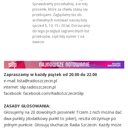
Sprawdzamy poczekalnię, a w niej
piosenki, które za chwilę staną się
przebojami. Zaglądamy też do
archiwalnych notowań naszej listy
sprzed 5, 10, 15 i 20 lat. Dorzucamy
do tego przegląd zagranicznych list
przebojów, czyli hity numer 1 na
świecie.
Zapraszamy w każdy piątek od 20.00 do 22.00
e-mail: lista@radioszczecin.pl
internet: slip.radioszczecin.pl
facebook: facebook.com/RadioSzczecinSlip
ZASADY GŁOSOWANIA:
Głosujemy na 20 dowolnych piosenek! Trzem z nich można dać
dwa punkty (dodatkowy punkt to joker), reszta otrzymuje po
jednym punkcie. Głosują słuchacze Radia Szczecin. Każdy może