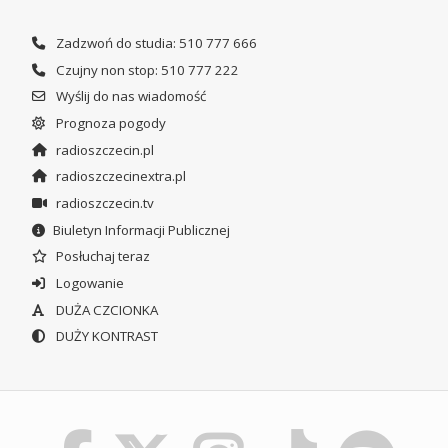
Zadzwoń do studia: 510 777 666
Czujny non stop: 510 777 222
Wyślij do nas wiadomość
Prognoza pogody
radioszczecin.pl
radioszczecinextra.pl
radioszczecin.tv
Biuletyn Informacji Publicznej
Posłuchaj teraz
Logowanie
DUŻA CZCIONKA
DUŻY KONTRAST