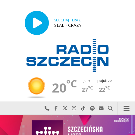
SŁUCHAJ TERAZ
SEAL - CRAZY
°C
jutro
pojutrze
20
°C
°C
27
22
Najlepiej po prostu do nas zadzwoń
Odwiedź nas na Facebook-u
Odwiedź nas na X
Odwiedź nas na Instagram-ie
Odwiedź nas na TikTok-u
Szukaj nas na Spotify
Wyślij do nas w
Szukaj