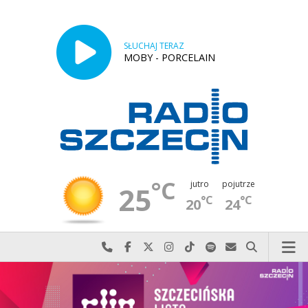
SŁUCHAJ TERAZ
MOBY - PORCELAIN
°C
jutro
pojutrze
25
°C
°C
20
24
Najlepiej po prostu do nas zadzwoń
Odwiedź nas na Facebook-u
Odwiedź nas na X
Odwiedź nas na Instagram-ie
Odwiedź nas na TikTok-u
Szukaj nas na Spotify
Wyślij do nas w
Szukaj