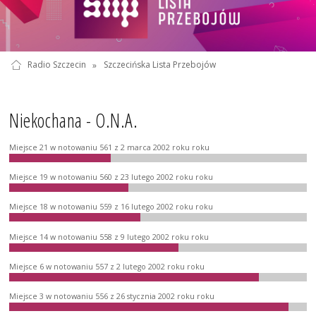
Radio Szczecin
»
Szczecińska Lista Przebojów
Niekochana - O.N.A.
Miejsce 21 w notowaniu 561 z 2 marca 2002 roku roku
Miejsce 19 w notowaniu 560 z 23 lutego 2002 roku roku
Miejsce 18 w notowaniu 559 z 16 lutego 2002 roku roku
Miejsce 14 w notowaniu 558 z 9 lutego 2002 roku roku
Miejsce 6 w notowaniu 557 z 2 lutego 2002 roku roku
Miejsce 3 w notowaniu 556 z 26 stycznia 2002 roku roku