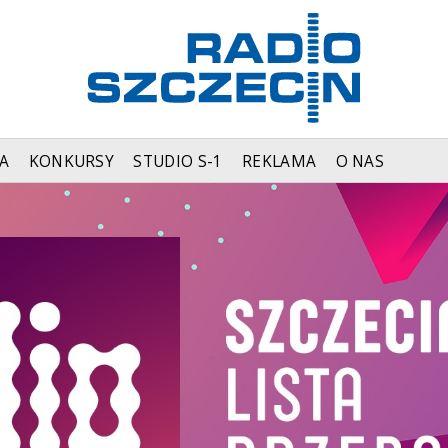
A
KONKURSY
STUDIO S-1
REKLAMA
O NAS