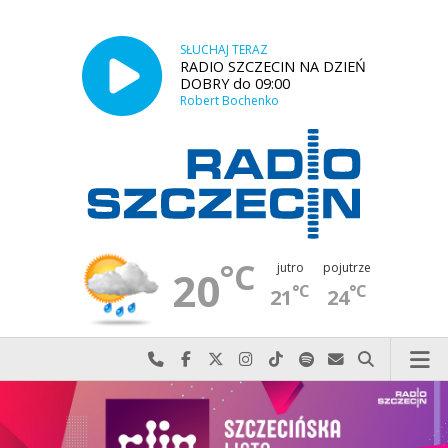
SŁUCHAJ TERAZ
RADIO SZCZECIN NA DZIEŃ
DOBRY do 09:00
Robert Bochenko
°C
jutro
pojutrze
20
°C
°C
21
24
Najlepiej po prostu do nas zadzwoń
Odwiedź nas na Facebook-u
Odwiedź nas na X
Odwiedź nas na Instagram-ie
Odwiedź nas na TikTok-u
Szukaj nas na Spotify
Wyślij do nas w
Szukaj