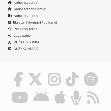
radioszczecin.pl
radioszczecinextra.pl
radioszczecin.tv
Biuletyn Informacji Publicznej
Posłuchaj teraz
Logowanie
DUŻA CZCIONKA
DUŻY KONTRAST