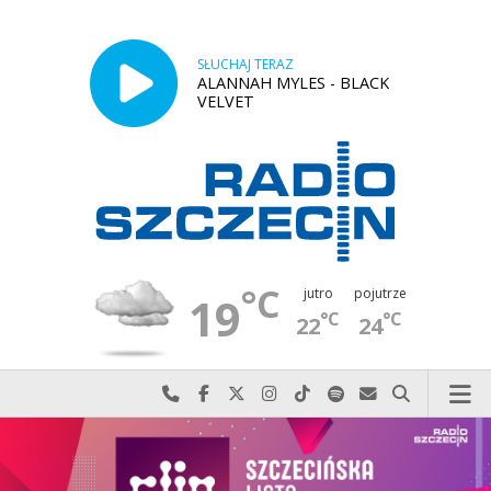
SŁUCHAJ TERAZ
ALANNAH MYLES - BLACK
VELVET
°C
jutro
pojutrze
19
°C
°C
22
24
Najlepiej po prostu do nas zadzwoń
Odwiedź nas na Facebook-u
Odwiedź nas na X
Odwiedź nas na Instagram-ie
Odwiedź nas na TikTok-u
Szukaj nas na Spotify
Wyślij do nas w
Szukaj