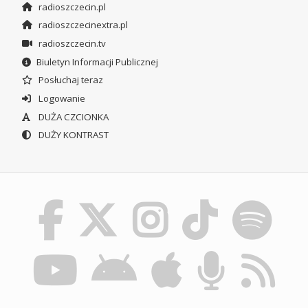
radioszczecin.pl
radioszczecinextra.pl
radioszczecin.tv
Biuletyn Informacji Publicznej
Posłuchaj teraz
Logowanie
DUŻA CZCIONKA
DUŻY KONTRAST