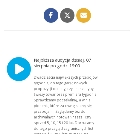
Najbliższa audycja dzisiaj, 07
sierpnia po godz. 19:00
Dwadzieścia największych przebojów
tygodnia, do tego garść nowych
propozycji do listy, czyli nasze typy,
świeży towar oraz premiera tygodnia!
Sprawdzamy poczekalnię, a w niej
piosenki, które za chwilę staną się
przebojami. Zaglądamy też do
archiwalnych notowań naszej listy
sprzed 5, 10, 15 i 20 lat. Dorzucamy
do tego przegląd zagranicznych list
przebojów, czyli hity numer 1 na