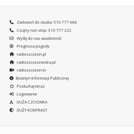
Zadzwoń do studia: 510 777 666
Czujny non stop: 510 777 222
Wyślij do nas wiadomość
Prognoza pogody
radioszczecin.pl
radioszczecinextra.pl
radioszczecin.tv
Biuletyn Informacji Publicznej
Posłuchaj teraz
Logowanie
DUŻA CZCIONKA
DUŻY KONTRAST