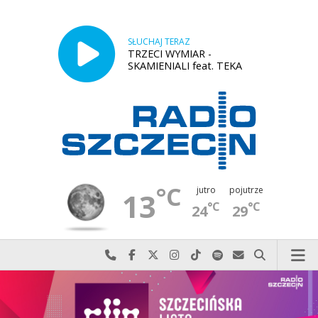
SŁUCHAJ TERAZ
TRZECI WYMIAR -
SKAMIENIALI feat. TEKA
°C
jutro
pojutrze
13
°C
°C
24
29
Najlepiej po prostu do nas zadzwoń
Odwiedź nas na Facebook-u
Odwiedź nas na X
Odwiedź nas na Instagram-ie
Odwiedź nas na TikTok-u
Szukaj nas na Spotify
Wyślij do nas w
Szukaj