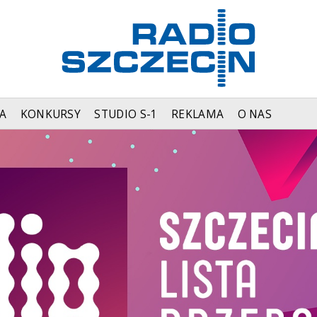
A
KONKURSY
STUDIO S-1
REKLAMA
O NAS