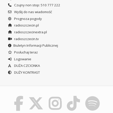
Czujny non stop: 510 777 222
Wyślij do nas wiadomość
Prognoza pogody
radioszczecin.pl
radioszczecinextra.pl
radioszczecin.tv
Biuletyn Informacji Publicznej
Posłuchaj teraz
Logowanie
DUŻA CZCIONKA
DUŻY KONTRAST