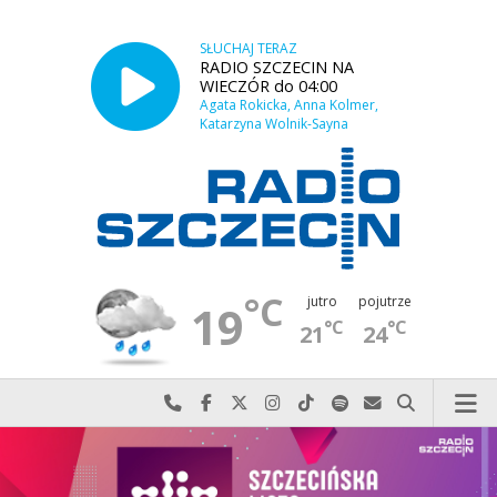
SŁUCHAJ TERAZ
RADIO SZCZECIN NA
WIECZÓR do 04:00
Agata Rokicka, Anna Kolmer,
Katarzyna Wolnik-Sayna
°C
jutro
pojutrze
19
°C
°C
21
24
Najlepiej po prostu do nas zadzwoń
Odwiedź nas na Facebook-u
Odwiedź nas na X
Odwiedź nas na Instagram-ie
Odwiedź nas na TikTok-u
Szukaj nas na Spotify
Wyślij do nas w
Szukaj