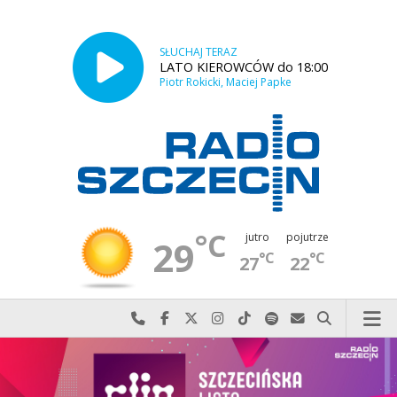
SŁUCHAJ TERAZ
LATO KIEROWCÓW do 18:00
Piotr Rokicki, Maciej Papke
°C
jutro
pojutrze
29
°C
°C
27
22
Najlepiej po prostu do nas zadzwoń
Odwiedź nas na Facebook-u
Odwiedź nas na X
Odwiedź nas na Instagram-ie
Odwiedź nas na TikTok-u
Szukaj nas na Spotify
Wyślij do nas w
Szukaj