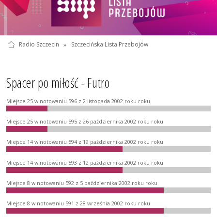
Radio Szczecin
»
Szczecińska Lista Przebojów
Spacer po miłość - Futro
Miejsce 25 w notowaniu 596 z 2 listopada 2002 roku roku
Miejsce 25 w notowaniu 595 z 26 października 2002 roku roku
Miejsce 14 w notowaniu 594 z 19 października 2002 roku roku
Miejsce 14 w notowaniu 593 z 12 października 2002 roku roku
Miejsce 8 w notowaniu 592 z 5 października 2002 roku roku
Miejsce 8 w notowaniu 591 z 28 września 2002 roku roku