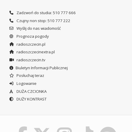
Zadzwoń do studia: 510 777 666
Czujny non stop: 510 777 222
Wyślij do nas wiadomość
Prognoza pogody
radioszczecin.pl
radioszczecinextra.pl
radioszczecin.tv
Biuletyn Informacji Publicznej
Posłuchaj teraz
Logowanie
DUŻA CZCIONKA
DUŻY KONTRAST