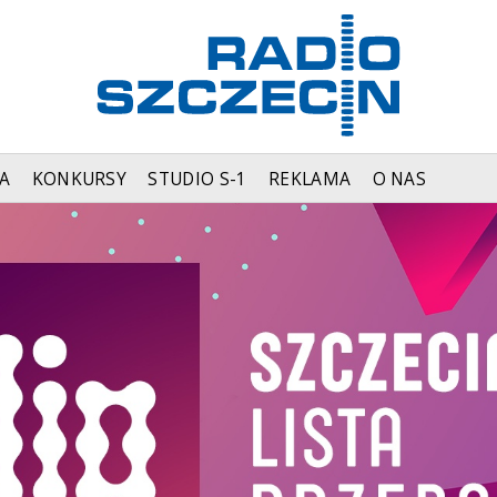
A
KONKURSY
STUDIO S-1
REKLAMA
O NAS