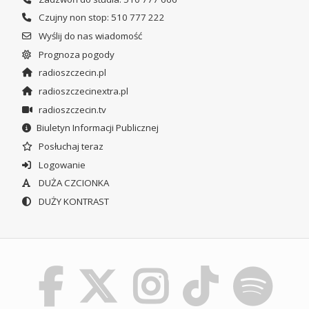
Czujny non stop: 510 777 222
Wyślij do nas wiadomość
Prognoza pogody
radioszczecin.pl
radioszczecinextra.pl
radioszczecin.tv
Biuletyn Informacji Publicznej
Posłuchaj teraz
Logowanie
DUŻA CZCIONKA
DUŻY KONTRAST