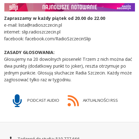
Zapraszamy w każdy piątek od 20.00 do 22.00
e-mail: lista@radioszczecin.pl
internet: slip.radioszczecin.pl
facebook: facebook.com/RadioSzczecinSlip
ZASADY GŁOSOWANIA:
Głosujemy na 20 dowolnych piosenek! Trzem z nich można dać
dwa punkty (dodatkowy punkt to joker), reszta otrzymuje po
jednym punkcie. Głosują słuchacze Radia Szczecin. Każdy może
zagłosować tylko raz w tygodniu.
PODCAST AUDIO
AKTUALNOŚCI RSS
Zadzwoń do studia: 510 777 666