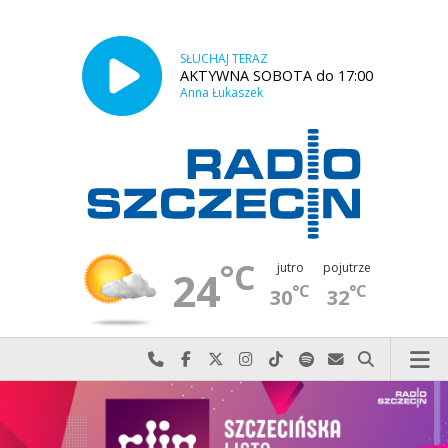
SŁUCHAJ TERAZ
AKTYWNA SOBOTA do 17:00
Anna Łukaszek
°C
jutro
pojutrze
24
°C
°C
30
32
Najlepiej po prostu do nas zadzwoń
Odwiedź nas na Facebook-u
Odwiedź nas na X
Odwiedź nas na Instagram-ie
Odwiedź nas na TikTok-u
Szukaj nas na Spotify
Wyślij do nas w
Szukaj