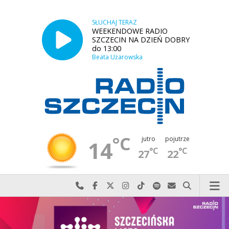
SŁUCHAJ TERAZ
WEEKENDOWE RADIO
SZCZECIN NA DZIEŃ DOBRY
do 13:00
Beata Użarowska
°C
jutro
pojutrze
14
°C
°C
27
22
Najlepiej po prostu do nas zadzwoń
Odwiedź nas na Facebook-u
Odwiedź nas na X
Odwiedź nas na Instagram-ie
Odwiedź nas na TikTok-u
Szukaj nas na Spotify
Wyślij do nas w
Szukaj