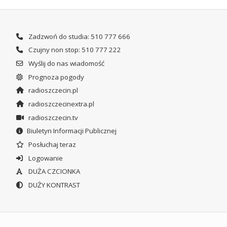
Zadzwoń do studia: 510 777 666
Czujny non stop: 510 777 222
Wyślij do nas wiadomość
Prognoza pogody
radioszczecin.pl
radioszczecinextra.pl
radioszczecin.tv
Biuletyn Informacji Publicznej
Posłuchaj teraz
Logowanie
DUŻA CZCIONKA
DUŻY KONTRAST