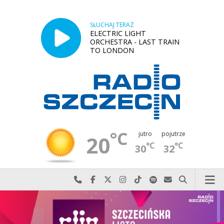
SŁUCHAJ TERAZ
ELECTRIC LIGHT
ORCHESTRA - LAST TRAIN
TO LONDON
°C
jutro
pojutrze
20
°C
°C
30
32
Najlepiej po prostu do nas zadzwoń
Odwiedź nas na Facebook-u
Odwiedź nas na X
Odwiedź nas na Instagram-ie
Odwiedź nas na TikTok-u
Szukaj nas na Spotify
Wyślij do nas w
Szukaj