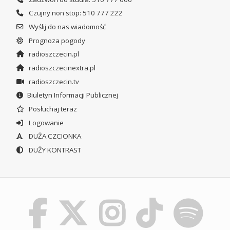
Czujny non stop: 510 777 222
Wyślij do nas wiadomość
Prognoza pogody
radioszczecin.pl
radioszczecinextra.pl
radioszczecin.tv
Biuletyn Informacji Publicznej
Posłuchaj teraz
Logowanie
DUŻA CZCIONKA
DUŻY KONTRAST