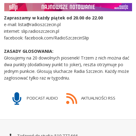
Zapraszamy w każdy piątek od 20.00 do 22.00
e-mail: lista@radioszczecin.pl
internet: slip.radioszczecin.pl
facebook: facebook.com/RadioSzczecinSlip
ZASADY GŁOSOWANIA:
Głosujemy na 20 dowolnych piosenek! Trzem z nich można dać
dwa punkty (dodatkowy punkt to joker), reszta otrzymuje po
jednym punkcie. Głosują słuchacze Radia Szczecin. Każdy może
zagłosować tylko raz w tygodniu.
PODCAST AUDIO
AKTUALNOŚCI RSS
Zadzwoń do studia: 510 777 666