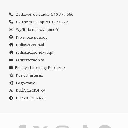
Zadzwoń do studia: 510 777 666
Czujny non stop: 510 777 222
Wyślij do nas wiadomość
Prognoza pogody
radioszczecin.pl
radioszczecinextra.pl
radioszczecin.tv
Biuletyn Informacji Publicznej
Posłuchaj teraz
Logowanie
DUŻA CZCIONKA
DUŻY KONTRAST