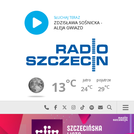
SŁUCHAJ TERAZ
ZDZISŁAWA SOŚNICKA -
ALEJA GWIAZD
°C
jutro
pojutrze
13
°C
°C
24
29
Najlepiej po prostu do nas zadzwoń
Odwiedź nas na Facebook-u
Odwiedź nas na X
Odwiedź nas na Instagram-ie
Odwiedź nas na TikTok-u
Szukaj nas na Spotify
Wyślij do nas w
Szukaj