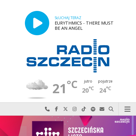
SŁUCHAJ TERAZ
EURYTHMICS - THERE MUST
BE AN ANGEL
°C
jutro
pojutrze
21
°C
°C
20
24
Najlepiej po prostu do nas zadzwoń
Odwiedź nas na Facebook-u
Odwiedź nas na X
Odwiedź nas na Instagram-ie
Odwiedź nas na TikTok-u
Szukaj nas na Spotify
Wyślij do nas w
Szukaj