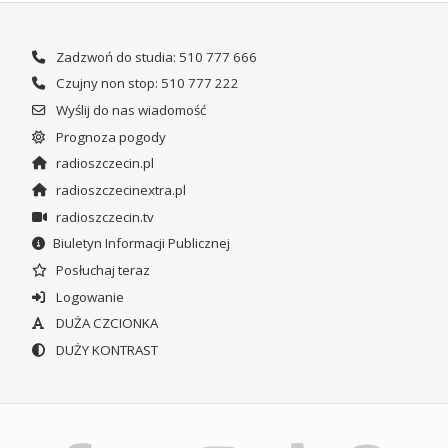
Zadzwoń do studia: 510 777 666
Czujny non stop: 510 777 222
Wyślij do nas wiadomość
Prognoza pogody
radioszczecin.pl
radioszczecinextra.pl
radioszczecin.tv
Biuletyn Informacji Publicznej
Posłuchaj teraz
Logowanie
DUŻA CZCIONKA
DUŻY KONTRAST