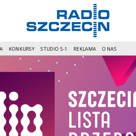
A
KONKURSY
STUDIO S-1
REKLAMA
O NAS