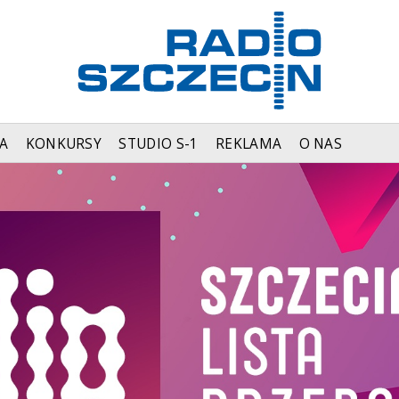
A
KONKURSY
STUDIO S-1
REKLAMA
O NAS